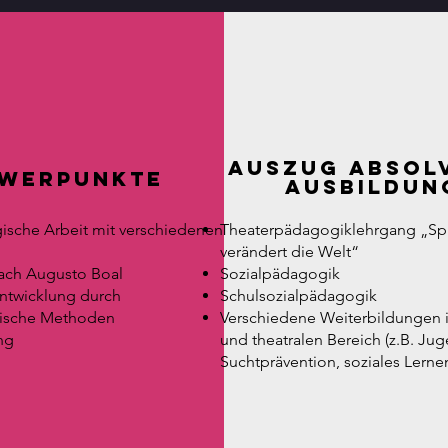
Auszug absol
werpunkte
Ausbildun
sche Arbeit mit verschiedenen
Theaterpädagogiklehrgang „Spie
verändert die Welt“
ach Augusto Boal
Sozialpädagogik
entwicklung durch
Schulsozialpädagogik
ische Methoden
Verschiedene Weiterbildungen 
ng
und theatralen Bereich (z.B. Jug
Suchtprävention, soziales Lernen