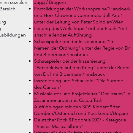
 im sozialen,
Jagg
/ Bregenz
Bereich
Fortbildungen der
W
orkshopreihe
"Handwerk
und Herz-Clownerie Commedia dell Arte"
urg
unter der Leitung von Peter Spindler/Wien
g
Leitung des Workshops "Auf der Flucht"mit
usbildungen
anschließender Aufführung
Schauspieler bei der Inszenierung "Im
Namen der Ordnung" unter der Regie von Dr.
Irmi Bibermann/Innsbruck
Schauspieler bei der Inszenierung
"Perspektiven auf den Krieg" unter der Regie
von Dr. Irmi Bibermann/Innsbruck
Inszenierung und Schauspiel "Die Summe
des Ganzen"
Musicalautor und Projektleiter "Der Traum" in
Zusammenarbeit mit Csaba Toth.
Aufführungen mit den SOS Kinderdörfer
Dornbirn/Österreich und Kecskemet/Ungarn
Deutscher Rock &Poppreis 2007 - Kategorie
"Bestes Musicalalbum"
Initiator für den Auftritt als erste westliche