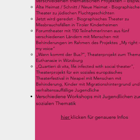
verschiedenen thematischen Projekten – bspw.
Alte Heimat / Schnitt / Neue Heimat - Biographische
Theater zu jüdischen Fluchtgeschichten
Jetzt wird geredet - Biographisches Theater zu
Missbrauchsfällen in Tiroler Kinderheimen
Forumtheater mit 150 TeilnehmerInnen aus fünf
verschiedenen Ländern mit Menschen mit
Behinderungen im Rahmen des Projektes „My right 
my voice“
„Wann kommt der Bus?“, Theaterprojekt zum Them
Euthanasie in Würzburg
„Quartieri di vita, life infected with social theater“,
Theaterprojekt für ein soziales europäisches
Theaterfestival in Neapel mit Menschen mit
Behinderung, Kinder mit Migrationshintergrund und
verhaltensauffällige Jugendliche
Verschiedene Workshops mit Jugendlichen zu
sozialen Thematik
hier
klicken für genauere Infos