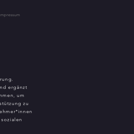
Impressum
hrung.
und ergänzt
sammen, um
stützung zu
lnehmer*innen
 sozialen