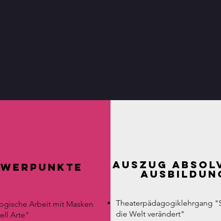
Auszug absol
hwerpunkte
Ausbildun
Auszug absol
werpunkte
Ausbildun
Test
Theaterpädagogiklehrgang "S
gische Arbeit mit Masken
Test
die Welt verändert"
ll Arte"