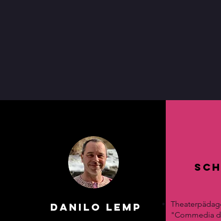
Sc
Sch
Test
Theaterpädago
Roman Wegmann
Danilo Lemp
Test
"Commedia de