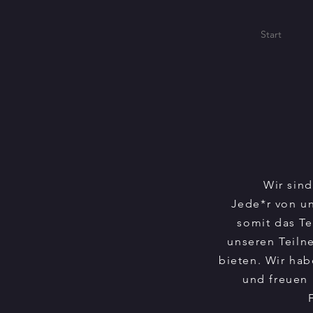
Start
Wir sin
Jede*r von un
somit das Te
unseren Teiln
bieten. Wir hab
und freuen 