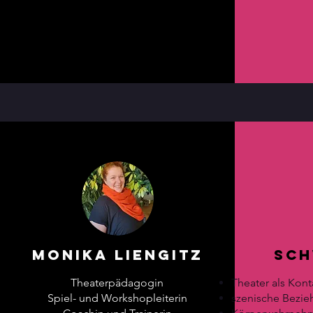
Monika Liengitz
Sch
Theaterpädagogin
Theater als Kont
Spiel- und Workshopleiterin
szenische Bezi