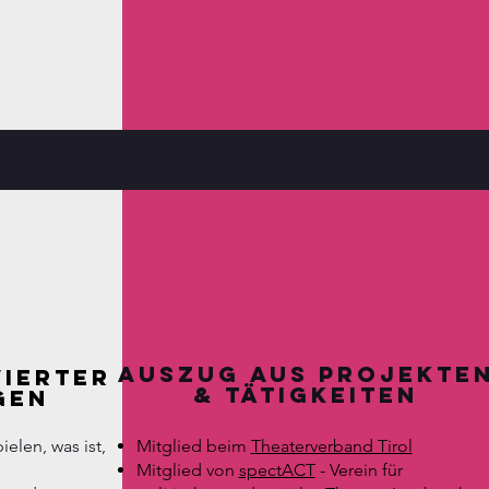
Auszug aus Projekte
ierter
& Tätigkeiten
gen
elen, was ist,
Mitglied beim
Theaterverband Tirol
Mitglied von
spectACT
- Verei
n für