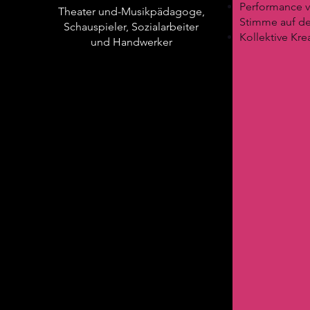
Test
Performance v
Theater und-Musikpädagoge,
TE
STESTTEST
Stimme auf d
Schauspieler, Sozialarbeiter
Kollektive Kre
und Handwerker