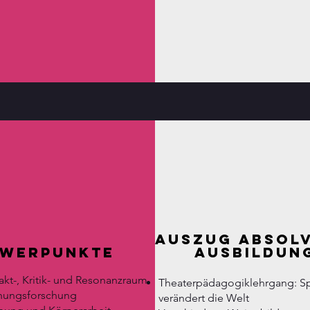
Auszug absolv
werpunkte
Ausbildun
akt-, Kritik- und Resonanzraum
Theaterpädagogiklehrgang: Spi
ehungsforschung
verändert die Welt