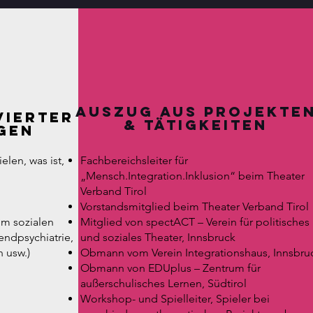
Auszug aus Projekte
vierter
& Tätigkeiten
gen
len, was ist,
Fachbereichsleiter für
„Mensch.Integration.Inklusion“ beim Theater
Verband Tirol
Vorstandsmitglied beim Theater Verband Tirol
im sozialen
Mitglied von spectACT – Verein für politisches
endpsychiatrie,
und soziales Theater, Innsbruck
 usw.)
Obmann vom Verein Integrationshaus, Innsbru
Obmann von EDUplus – Zentrum für
außerschulisches Lernen, Südtirol
Workshop- und Spielleiter, Spieler bei