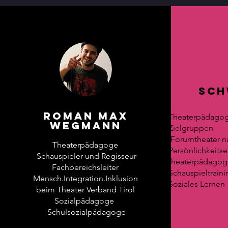
Sch
Roman Max
Theaterpädagogi
Wegmann
Zielgruppen
Forumtheater n
Theaterpädagoge
Persönlichkeits
Schauspieler und Regisseur
theaterpädagog
Fachbereichsleiter
Schauspieltraini
Mensch.Integration.Inklusion
Soziales Lernen
beim Theater Verband Tirol
Sozialpädagoge
Schulsozialpädagoge