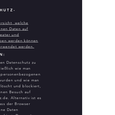
HUTZ-
ersicht, welche
nen Daten auf
eater und
oben werden können
verwendet werden.
N:
en Datenschutz zu
ließlich wie man
e personenbezogenen
wurden und wie man
 löscht und blockiert,
inen Besuch auf
z.de
. Alternativ ist es
ass der Browser
ene Daten